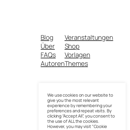
Blog
Veranstaltungen
Über
Shop
FAQs
Vorlagen
Autoren
Themes
We use cookies on our website to
give you the most relevant
experience by remembering your
Gestaltet mit
WordPress
preferences and repeat visits. By
clicking “Accept All”, you consent to
the use of ALL the cookies.
However, you may visit "Cookie